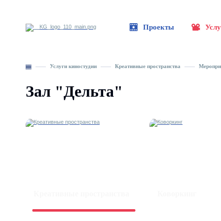
Проекты
Услу
Услуги киностудии
Креативные пространства
Меропри
Зал "Дельта"
Креативные пространства
Коворкинг