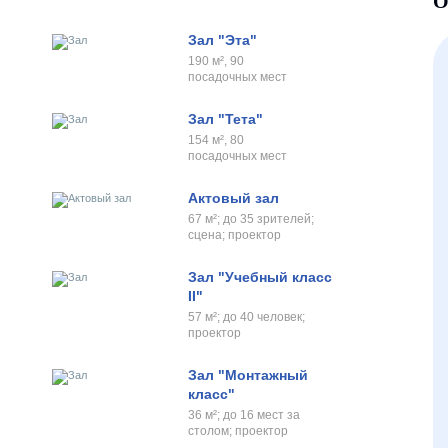
О
Зал "Эта"
190 м², 90
посадочных мест
Зал "Тета"
154 м², 80
посадочных мест
Актовый зал
67 м²; до 35 зрителей;
сцена; проектор
Зал "Учебный класс
II"
57 м²; до 40 человек;
проектор
Зал "Монтажный
класс"
36 м²; до 16 мест за
столом; проектор