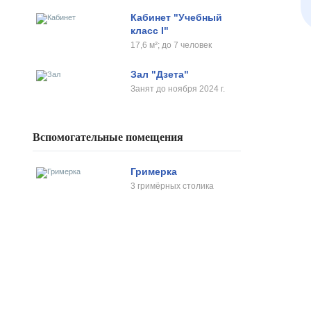
Кабинет "Учебный
класс I"
17,6 м²; до 7 человек
Зал "Дзета"
Занят до ноября 2024 г.
Вспомогательные помещения
Гримерка
3 гримёрных столика
Про
Усл
129226, г. Москва, ул. Сергея
Нов
Эйзенштейна, д. 8с1, помещ. 1/1. АО
Кон
«Киностудия им. Горького»