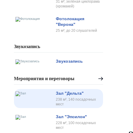
31 м²; зелёная циклорама
(хромакей)
Фотолокация
"Верона"
25 м²; до 20 слушателей
Звукозапись
Звукозапись
Мероприятия и переговоры
Зал "Дельта"
238 м², 140 посадочных
мест
Зал "Эпсилон"
228 м², 100 посадочных
мест