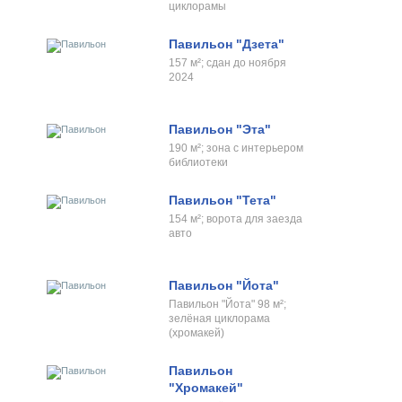
циклорамы
Павильон "Дзета"
157 м²; сдан до ноября
2024
Павильон "Эта"
190 м²; зона с интерьером
библиотеки
Павильон "Тета"
154 м²; ворота для заезда
авто
Павильон "Йота"
Павильон "Йота" 98 м²;
зелёная циклорама
(хромакей)
Павильон
"Хромакей"