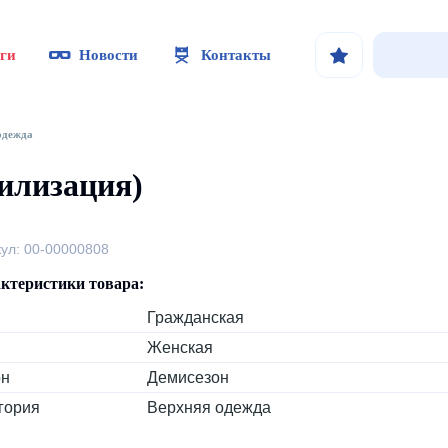
ги
Новости
Контакты
одежда
тилизация)
кул: 00-00000808
ктеристики товара:
Гражданская
Женская
он
Демисезон
гория
Верхняя одежда