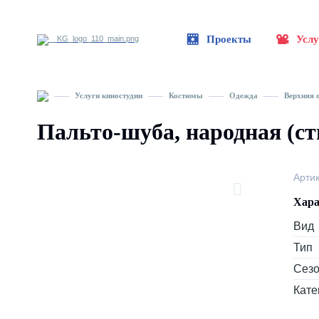
Проекты
Услу
Услуги киностудии
Костюмы
Одежда
Верхняя 
Пальто-шуба, народная (с
Арти
Хара
Вид
Тип
Сез
Кате