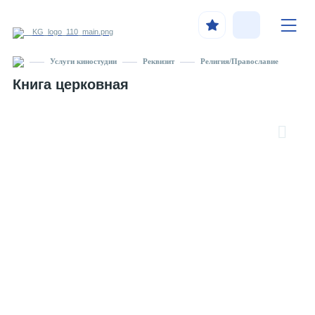
Услуги киностудии
Реквизит
Религия/Православие
Книга церковная