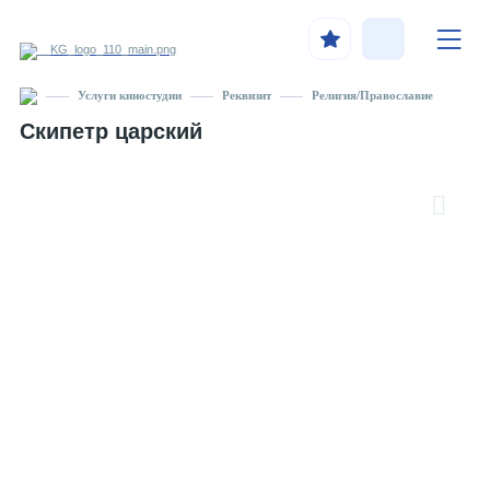
Услуги киностудии
Реквизит
Религия/Православие
Скипетр царский