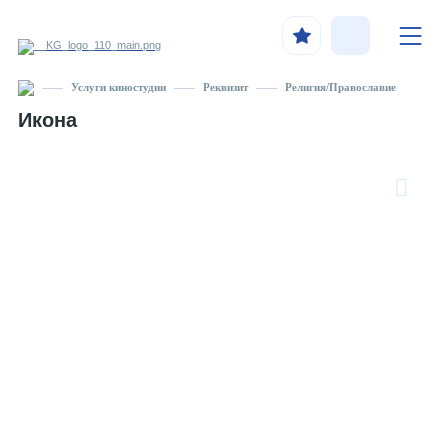
Услуги киностудии
Реквизит
Религия/Православие
Икона