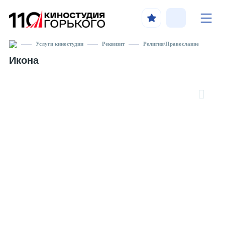
Услуги киностудии
Реквизит
Религия/Православие
Икона