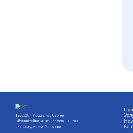
Про
Усл
129226, г. Москва, ул. Сергея
Нов
Эйзенштейна, д. 8с1, помещ. 1/1. АО
Кон
«Киностудия им. Горького»