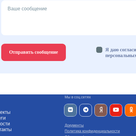
Я даю согласи
Отправить сообщение
персональны
Мы в соц.сетях
екты
уги
ости
Документы
такты
Политика конфиденциальности