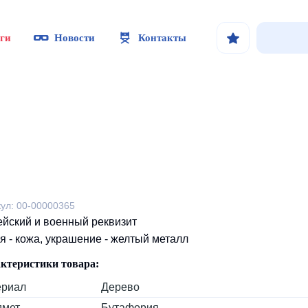
ги
Новости
Контакты
кул: 00-00000365
йский и военный реквизит
я - кожа, украшение - желтый металл
ктеристики товара:
ериал
Дерево
дмет
Бутафория