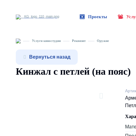
Проекты
Услу
Услуги киностудии
Реквизит
Оружие
Вернуться назад
Кинжал с петлей (на пояс)
Арти
Арме
Петл
Хара
Мат
Пре