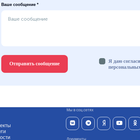
Ваше сообщение *
Я даю согласи
Отправить сообщение
персональны
Мы в соц.сетях
екты
уги
ости
Документы