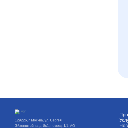
Про
Усл
129226, г. Москва, ул. Сергея
Нов
Эйзенштейна, д. 8с1, помещ. 1/1. АО