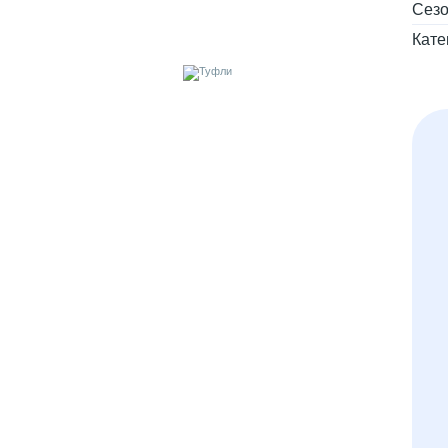
Сез
Кате