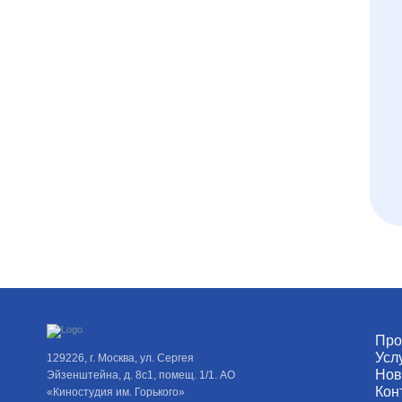
Про
Усл
129226, г. Москва, ул. Сергея
Нов
Эйзенштейна, д. 8с1, помещ. 1/1. АО
Кон
«Киностудия им. Горького»