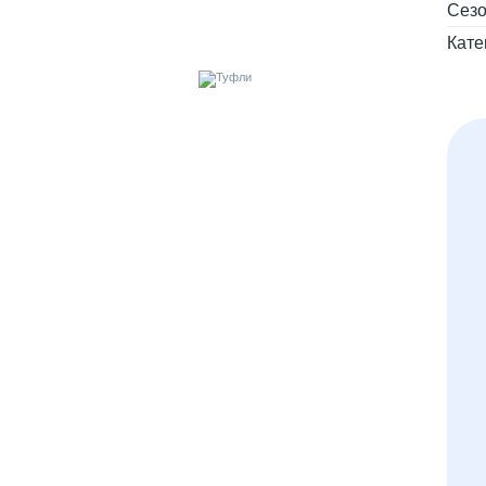
Сез
Кате