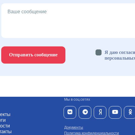
Я даю согласи
Отправить сообщение
персональны
Мы в соц.сетях
екты
уги
ости
Документы
такты
Политика конфиденциальности