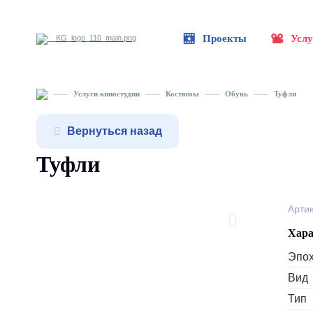
Проекты
Услу
Услуги киностудии
Костюмы
Обувь
Туфли
Вернуться назад
Туфли
Арти
Хара
Эпо
Вид
Тип