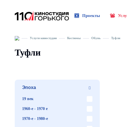
Проекты
Услу
Услуги киностудии
Костюмы
Обувь
Туфли
Туфли
Эпоха
19 век
1960-е - 1970 е
1970-е - 1980-е