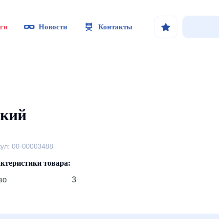
ги
Новости
Контакты
ский
кул: 00-00003488
ктеристики товара:
во
3