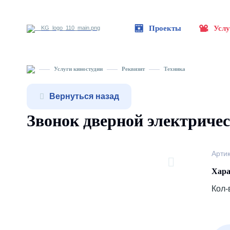
Проекты
Услу
Услуги киностудии
Реквизит
Техника
Вернуться назад
Звонок дверной электриче
Арти
Хара
Кол-