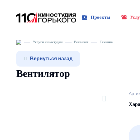
Проекты
Услу
Услуги киностудии
Реквизит
Техника
Вернуться назад
Вентилятор
Арти
Хара