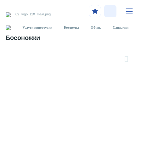
Услуги киностудии
Костюмы
Обувь
Сандалии
Босоножки