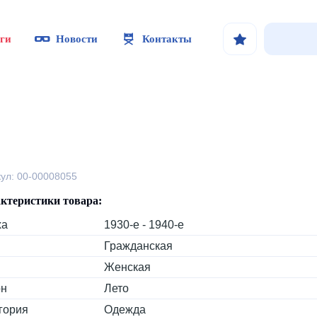
ги
Новости
Контакты
кул: 00-00008055
ктеристики товара:
ха
1930-е - 1940-е
Гражданская
Женская
он
Лето
гория
Одежда