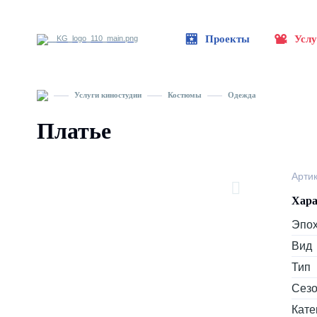
Проекты
Услу
Услуги киностудии
Костюмы
Одежда
Платье
Арти
Хара
Эпо
Вид
Тип
Сез
Кате