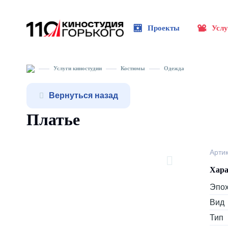
Проекты
Услу
Услуги киностудии
Костюмы
Одежда
Вернуться назад
Платье
Арти
Хара
Эпо
Вид
Тип