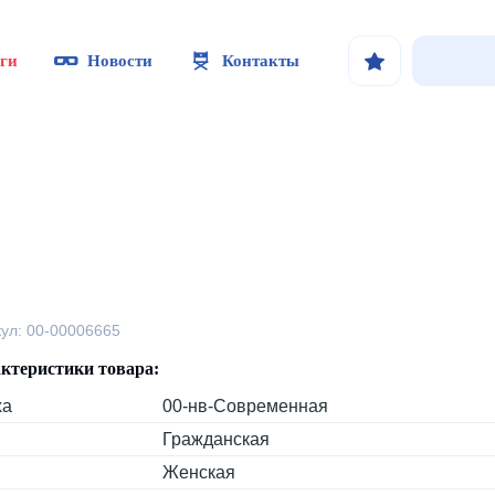
ги
Новости
Контакты
кул: 00-00006665
ктеристики товара:
ха
00-нв-Современная
Гражданская
Женская