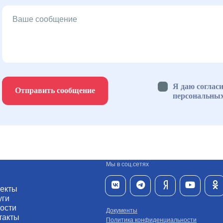
Я даю согласи
Отправить сообщение
персональны
Мы в соц.сетях
екты
уги
ости
Документы
такты
Политика конфиденциальности