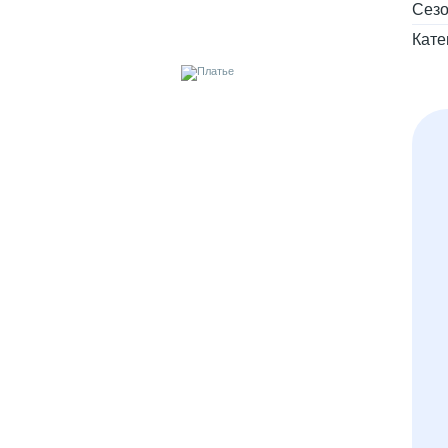
Сез
Кате