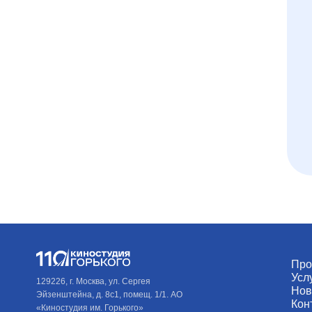
Про
Усл
129226, г. Москва, ул. Сергея
Нов
Эйзенштейна, д. 8с1, помещ. 1/1. АО
Кон
«Киностудия им. Горького»