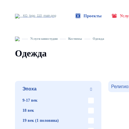
Проекты
Услу
Услуги киностудии
Костюмы
Одежда
Одежда
Религио
Эпоха
9-17 век
18 век
19 век (1 половина)