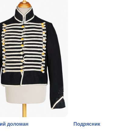
кий доломан
Подрясник