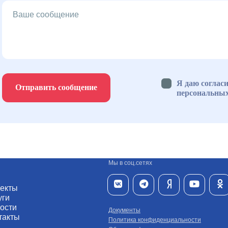
Я даю согласи
Отправить сообщение
персональны
Мы в соц.сетях
екты
уги
ости
Документы
такты
Политика конфиденциальности