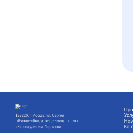
Про
Усл
129226, г. Москва, ул. Сергея
Нов
Эйзенштейна, д. 8с1, помещ. 1/1. АО
Кон
«Киностудия им. Горького»