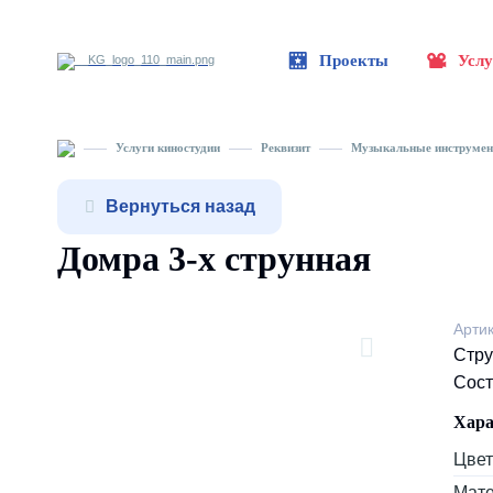
Проекты
Услу
Услуги киностудии
Реквизит
Музыкальные инструме
Вернуться назад
Домра 3-х струнная
Арти
Стру
Сост
Хара
Цвет
Мат