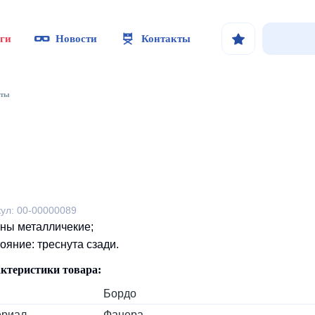
ги
Новости
Контакты
нты
кул: 00-00000089
ны металличекие;
ояние: треснута сзади.
ктеристики товара:
Бордо
ериал
Фанера