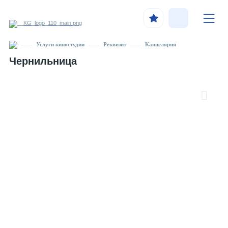
Услуги киностудии
Реквизит
Канцелярия
Чернильница