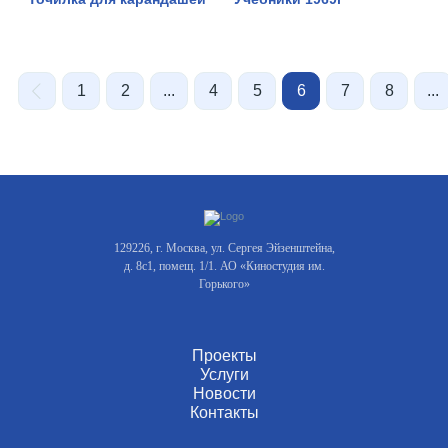
1
2
...
4
5
6
7
8
...
129226, г. Москва, ул. Сергея Эйзенштейна,
д. 8с1, помещ. 1/1. АО «Киностудия им.
Горького»
Проекты
Услуги
Новости
Контакты