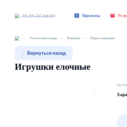
Проекты
Услу
Услуги киностудии
Реквизит
Игры и игрушки
Вернуться назад
Игрушки елочные
Арти
Хара