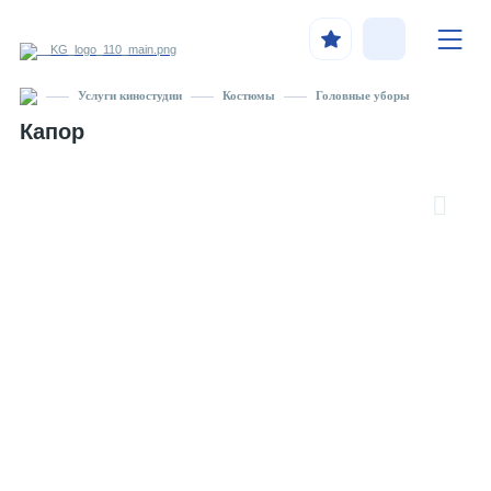
Услуги киностудии
Костюмы
Головные уборы
Капор