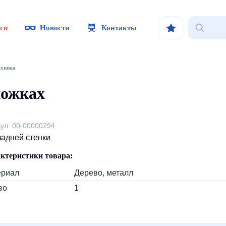
ги
Новости
Контакты
ехника
ножках
кул: 00-00000294
задней стенки
ктеристики товара:
ериал
Дерево, металл
во
1