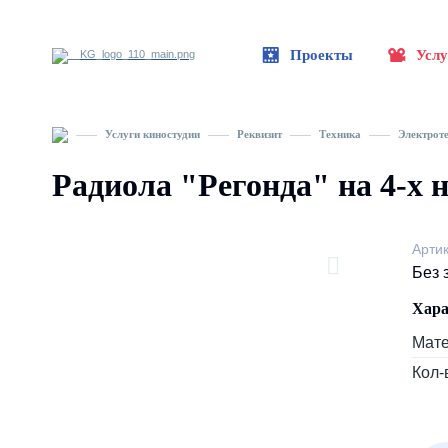
Проекты
Услу
Услуги киностудии
Реквизит
Техника
Электрот
Радиола "Регонда" на 4-х 
Арти
Без 
Хара
Мат
Кол-